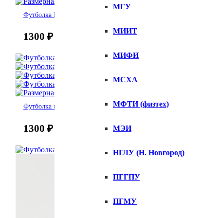
МГУ
Футболка Гарный хлопец
МИИТ
1300
₽
МИФИ
МСХА
МФТИ (физтех)
Футболка мужская Pofigizm
1300
₽
МЭИ
НГЛУ (Н. Новгород)
ПГГПУ
ПГМУ