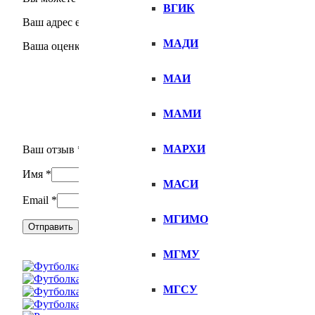
ВГИК
Ваш адрес email не будет опубликован.
Обязательные поля 
МАДИ
Ваша оценка
МАИ
МАМИ
МАРХИ
Ваш отзыв
*
Имя
*
МАСИ
Email
*
МГИМО
МГМУ
МГСУ