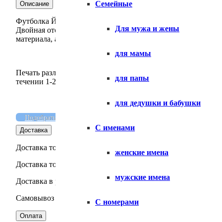
Семейные
Описание
Футболка Йопт. Классический мужской, свободный крой, с 
Для мужа и жены
Двойная отстрочка всех швов, а так же усиленный плечево
материала, а так же прямой классической свободной форме
для мамы
Печать различных рисунков, надписей, логотипов и иных из
для папы
течении 1-2 дней. Дополнительно возможно нанесение разл
для дедушки и бабушки
Подобрать размер
Доставка
Оплата
Как ухажив
С именами
Доставка
Доставка товара по Москве — осуществляется силами интер
женские имена
Доставка товара по МО — осуществляется силами интернет-
мужские имена
Доставка в регионы — Осуществляется силами СДЭК, Boxbe
Самовывоз товара — Москва, м. Строгино, Маршала Катукова
С номерами
Оплата