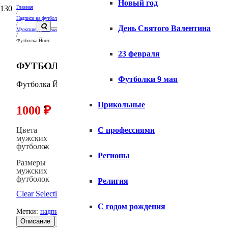
Новый год
Главная
/
Надписи на футболках и толстовках
/
День Святого Валентина
Мужские футболки с надписями
/
Футболка Йопт
23 февраля
ФУТБОЛКА ЙОПТ
Вопросы и ответы
Футболки 9 мая
Футболка Йопт купить
Прикольные
Доставка
1000
₽
Цвета
С профессиями
мужских
футболок
Оплата
Регионы
Размеры
мужских
футболок
Религия
Clear Selection
С годом рождения
Метки:
надписи
,
надписи для мужчин
,
нецензурные
,
футболки для
Описание
Доставка
Оплата
Правила ухода
Отзывы