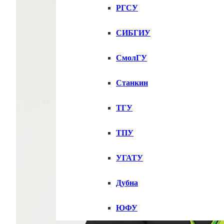
РГСУ
СИБГИУ
СмолГУ
Станкин
ТГУ
ТПУ
УГАТУ
Дубна
ЮФУ