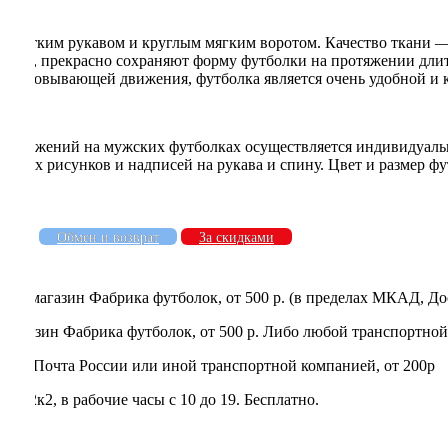
коротким рукавом и круглым мягким воротом. Качество ткани — 
й шов, прекрасно сохраняют форму футболки на протяжении дли
, не сковывающей движения, футболка является очень удобной и
ображений на мужских футболках осуществляется индивидуально,
ичных рисунков и надписей на рукава и спину. Цвет и размер ф
ать
Обмен и возврат
За скидками
нет-магазин Фабрика футболок, от 500 р. (в пределах МКАД, До
магазин Фабрика футболок, от 500 р. Либо любой транспортной
rry, Почта России или иной транспортной компанией, от 200р
 22к2, в рабочие часы с 10 до 19. Бесплатно.