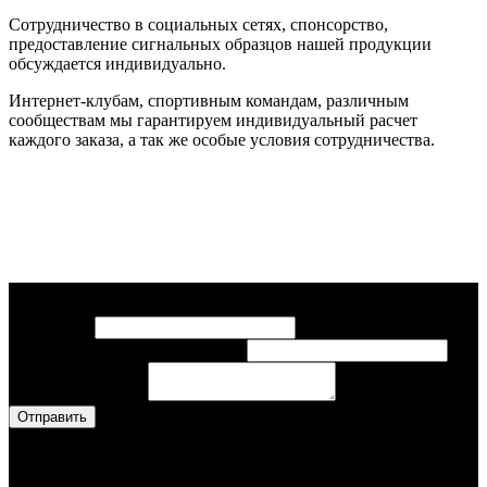
Сотрудничество в социальных сетях, спонсорство,
предоставление сигнальных образцов нашей продукции
обсуждается индивидуально.
Интернет-клубам, спортивным командам, различным
сообществам мы гарантируем индивидуальный расчет
каждого заказа, а так же особые условия сотрудничества.
Консультация
Ваше имя
*
сообщение
Контактный тел или эл. почта
*
Ваше
эл.
Ваше сообщение
*
Отправить
Наши Услуги