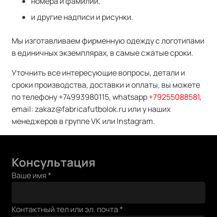
номера и фамилии,
и другие надписи и рисунки.
Мы изготавливаем фирменную одежду с логотипами
в единичных экземплярах, в самые сжатые сроки.
Уточнить все интересующие вопросы, детали и
сроки производства, доставки и оплаты, вы можете
по телефону +74993980115, whatsapp
+79255088581
,
email: zakaz@fabricafutbolok.ru или у наших
менеджеров в группе VK или Instagram.
Консультация
имя
Ваше имя
*
тел
Ваше
Контактный тел или эл. почта
*