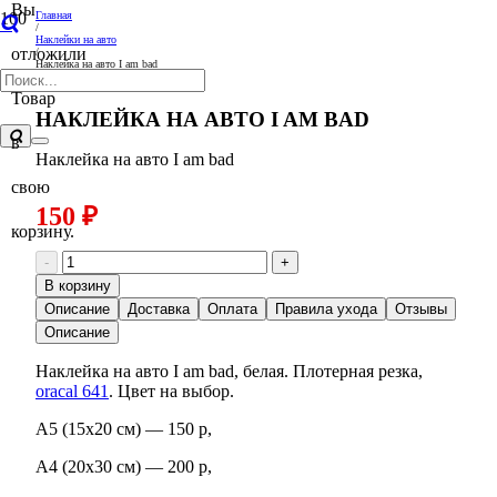
Вы
Главная
/
Наклейки на авто
отложили
/
Наклейка на авто I am bad
Товар
НАКЛЕЙКА НА АВТО I AM BAD
в
Наклейка на авто I am bad
свою
150
₽
корзину.
Количество
товара
В корзину
Наклейка
Описание
Доставка
Оплата
Правила ухода
Отзывы
на
Описание
авто
I
Наклейка на авто I am bad, белая. Плотерная резка,
am
oracal 641
. Цвет на выбор.
bad
А5 (15х20 см) — 150 р,
А4 (20х30 см) — 200 р,