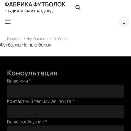
ФАБРИКА ФУТБОЛОК
СТУДИЯ ПЕЧАТИ НА ОДЕЖДЕ
Главная
/
Футболка Не пью белая
Футболка Не пью белая
Консультация
тел
Ваше имя
*
эл.
Контактный
Контактный тел или эл. почта
*
Ваше сообщение
*