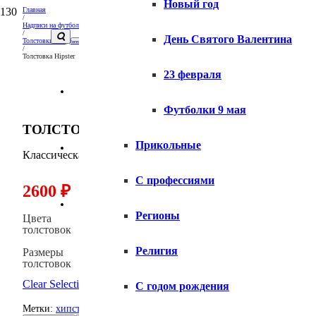
Новый год
Главная
/
Надписи на футболках и толстовках
/
День Святого Валентина
Толстовки с надписями
/
Толстовка Hipster
23 февраля
Вопросы и ответы
Футболки 9 мая
ТОЛСТОВКА HIPSTER
Прикольные
Доставка
Классическая утепленная толстовка Hipster, худи с капюшо
С профессиями
2600
₽
Оплата
Регионы
Цвета
толстовок
Религия
Размеры
толстовок
Clear Selection
С годом рождения
Метки:
хипстер