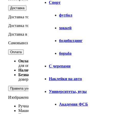
Спорт
Доставка
футбол
Доставка товара по Москве — осуществляется силами интер
Доставка товара по МО — осуществляется силами интернет-
хоккей
Доставка в регионы — Осуществляется силами СДЭК, Boxbe
бодибилдинг
Самовывоз товара — Москва, м. Строгино, Маршала Катукова
Оплата
борьба
Онлайн-оплат
а. Вы можете оплатить заказ, использу
для оплаты.
С черепами
Наличный расчет
. Только для физических лиц. Опла
Безналичный расчет
. Оплата производится на основ
Наклейки на авто
доверенность от организации с правом подписи докум
Правила ухода
Университеты, вузы
Изображение на наших текстильных изделиях выдерживает
Академия ФСБ
Ручная стирка изделия,
Машинная стирка изделия в деликатном режиме, при 