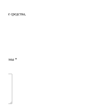
оющие средства,
помечены
*