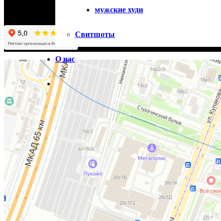
мужские худи
Свитшоты
О нас