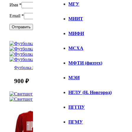
МГУ
Имя
*
Email
*
МИИТ
МИФИ
МСХА
МФТИ (физтех)
Футболка Hipster женская
МЭИ
900
₽
НГЛУ (Н. Новгород)
ПГГПУ
ПГМУ