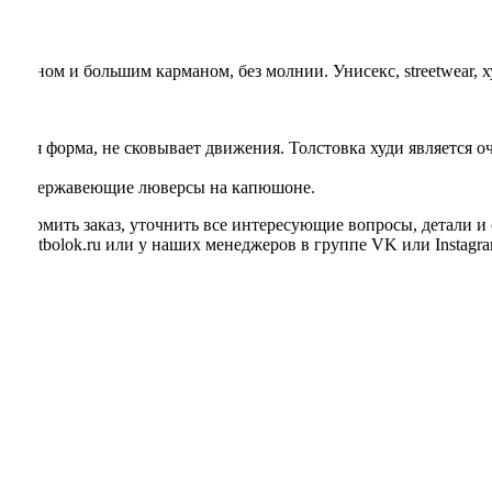
зывы
пюшоном и большим карманом, без молнии. Унисекс, streetwear, ху
сса.
р/м.
еская форма, не сковывает движения. Толстовка худи является о
р и нержавеющие люверсы на капюшоне.
. Оформить заказ, уточнить все интересующие вопросы, детали и
bricafutbolok.ru или у наших менеджеров в группе VK или Instagra