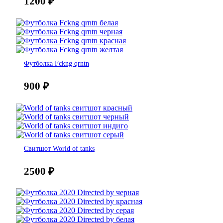
1200
₽
Футболка Fckng qrntn
900
₽
Свитшот World of tanks
2500
₽