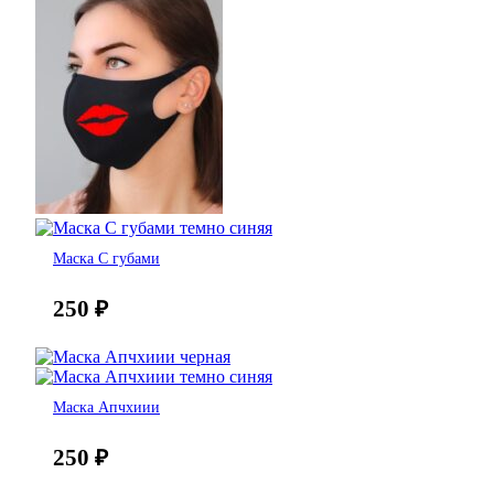
Маска С губами
250
₽
Маска Апчхиии
250
₽