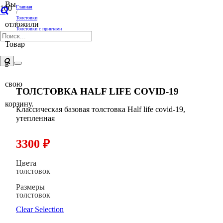
Вы
Главная
/
Толстовки
отложили
/
Толстовки с принтами
/
Толстовка Half life covid-19
Товар
в
свою
ТОЛСТОВКА HALF LIFE COVID-19
корзину.
Классическая базовая толстовка Half life covid-19,
утепленная
3300
₽
Цвета
толстовок
Размеры
толстовок
Clear Selection