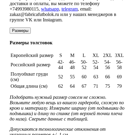
доставки и оплаты, вы можете по телефону
+74993980115,
whatsapp
,
telegram
, email:
zakaz@fabricafutbolok.ru или у наших менеджеров в
группе VK или Instagram.
Размеры
Размеры толстовок
Европейский размер
S
M
L
XL
2XL
3XL
42-
46-
50-
52-
54-
56-
Российский размер
44
48
52
54
56
58
Полуобхват груди
52
55
60
63
66
69
(см)
Общая длина (см)
62
64
67
71
75
79
Подобрать нужный размер совсем не сложно.
Возьмите любую вещь из вашего гардероба, схожую по
крою и материалу. Измерьте ширину (от подмышки до
подмышки) и длину по спинке (от верхней точки плеча
до низа). Сверьте данные с таблицей.
Допускаются технологические отклонения от
указанных размеров +/- 1 см.