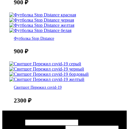
900
₽
Футболка Stop Distance
900
₽
Свитшот Пережил covid-19
2300
₽
Консультация
Ваше
Ваше имя
*
Контактный
Контактный тел или эл. почта
*