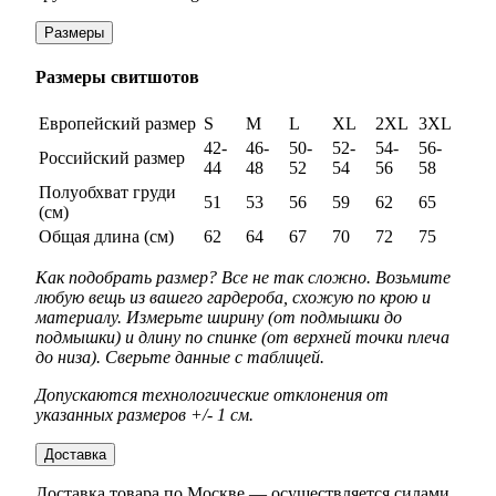
Размеры
Размеры свитшотов
Европейский размер
S
M
L
XL
2XL
3XL
42-
46-
50-
52-
54-
56-
Российский размер
44
48
52
54
56
58
Полуобхват груди
51
53
56
59
62
65
(см)
Общая длина (см)
62
64
67
70
72
75
Как подобрать размер? Все не так сложно. Возьмите
любую вещь из вашего гардероба, схожую по крою и
материалу. Измерьте ширину (от подмышки до
подмышки) и длину по спинке (от верхней точки плеча
до низа). Сверьте данные с таблицей.
Допускаются технологические отклонения от
указанных размеров +/- 1 см.
Доставка
Доставка товара по Москве — осуществляется силами