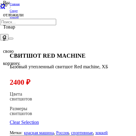
Вы
Главная
/
Спорт
отложили
/
хоккей
/
Свитшот Red machine
Товар
в
свою
СВИТШОТ RED MACHINE
корзину.
Базовый утепленный свитшот Red machine, ХБ
2400
₽
Цвета
свитшотов
Размеры
свитшотов
Clear Selection
Метки:
красная машина
,
Россия
,
спортивные
,
хоккей