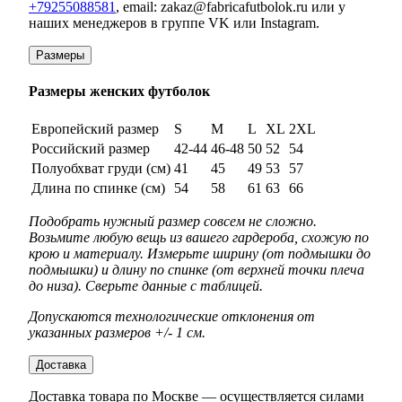
+79255088581
, email: zakaz@fabricafutbolok.ru или у
наших менеджеров в группе VK или Instagram.
Размеры
Размеры женских футболок
Европейский размер
S
M
L
XL
2XL
Российский размер
42-44
46-48
50
52
54
Полуобхват груди (см)
41
45
49
53
57
Длина по спинке (см)
54
58
61
63
66
Подобрать нужный размер совсем не сложно.
Возьмите любую вещь из вашего гардероба, схожую по
крою и материалу. Измерьте ширину (от подмышки до
подмышки) и длину по спинке (от верхней точки плеча
до низа). Сверьте данные с таблицей.
Допускаются технологические отклонения от
указанных размеров +/- 1 см.
Доставка
Доставка товара по Москве — осуществляется силами