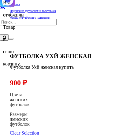
Вы
Главная
/
Надписи на футболках и толстовках
отложили
/
Женские футболки с надписями
/
Футболка Ухй женская
Товар
в
свою
ФУТБОЛКА УХЙ ЖЕНСКАЯ
корзину.
Футболка Ухй женская купить
900
₽
Цвета
женских
футболок
Размеры
женских
футболок
Clear Selection