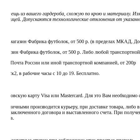
ую вещь из вашего гардероба, схожую по крою и материалу. Из
 таблицей.
Допускаются технологические отклонения от указанны
нет-магазин Фабрика футболок, от 500 р. (в пределах МКАД, До
магазин Фабрика футболок, от 500 р. Либо любой транспортной
rry, Почта России или иной транспортной компанией, от 200р
 22к2, в рабочие часы с 10 до 19. Бесплатно.
я банковскую карту Visa или Mastercard. Для это Вам необходимо
та наличными производится курьеру, при доставке товара, либо 
ании заключенного договора и выставленного счета. При получе
ентов.