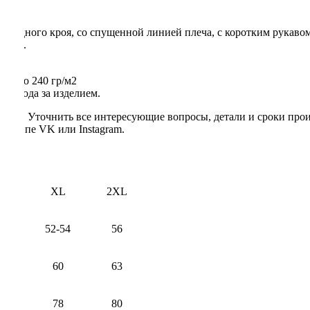
вободного кроя, со спущенной линией плеча, с коротким рукав
жения.
остью 240 гр/м2
и ухода за изделием.
гией. Уточнить все интересующие вопросы, детали и сроки прои
группе VK или Instagram.
L
XL
2XL
0
52-54
56
7
60
63
7
78
80