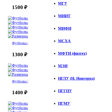
МГУ
1500
₽
МИИТ
МИФИ
МСХА
Футболка мужская Ничего не понятно
МФТИ (физтех)
1300
₽
МЭИ
НГЛУ (Н. Новгород)
Футболка Ничего не понятно
ПГГПУ
1400
₽
ПГМУ