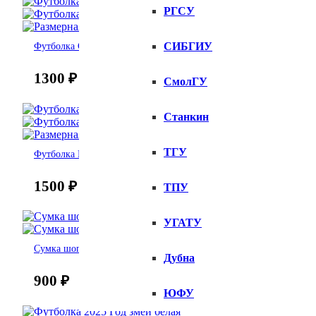
РГСУ
СИБГИУ
Футболка С Новым Годом детка
1300
₽
СмолГУ
Станкин
ТГУ
Футболка Happy new year
1500
₽
ТПУ
УГАТУ
Сумка шоппер 2025 Год змеи
Дубна
900
₽
ЮФУ