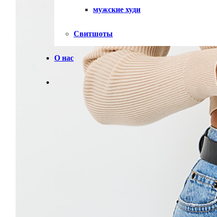
мужские худи
Свитшоты
О нас