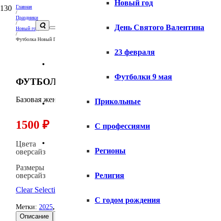
Новый год
Главная
/
Праздники
/
День Святого Валентина
Новый год
/
Футболка Новый Год
23 февраля
Вопросы и ответы
Футболки 9 мая
ФУТБОЛКА НОВЫЙ ГОД
Базовая женская футболка свободного кроя (оверсайз), Нов
Прикольные
Доставка
1500
₽
С профессиями
Оплата
Цвета
Регионы
оверсайз
Размеры
оверсайз
Религия
Clear Selection
С годом рождения
Метки:
2025
,
позитивные надписи
Описание
Размеры
Доставка
Оплата
Правила ухода