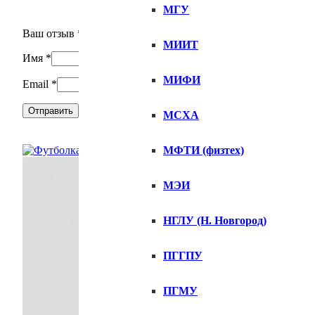
МГУ
Ваш отзыв
*
МИИТ
Имя
*
МИФИ
Email
*
МСХА
МФТИ (физтех)
МЭИ
НГЛУ (Н. Новгород)
ПГГПУ
ПГМУ