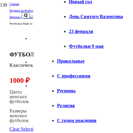
Новый год
Главная
/
Надписи на футболках и толстовках
/
День Святого Валентина
Женские футболки с надписями
/
Футболка Made in Russia женская
23 февраля
Вопросы и ответы
Футболки 9 мая
ФУТБОЛКА MADE IN RUSSIA ЖЕНСКАЯ
Прикольные
Доставка
Классическая женская футболка, ХБ, Made in Russia
С профессиями
1000
₽
Оплата
Регионы
Цвета
женских
футболок
Религия
Размеры
женских
футболок
С годом рождения
Clear Selection