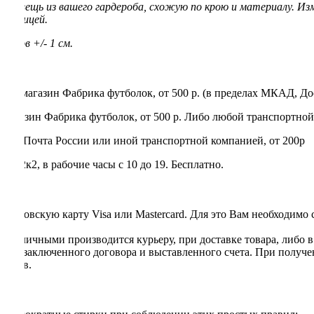
ую вещь из вашего гардероба, схожую по крою и материалу. Из
 таблицей.
еров +/- 1 см.
нет-магазин Фабрика футболок, от 500 р. (в пределах МКАД, До
магазин Фабрика футболок, от 500 р. Либо любой транспортной
rry, Почта России или иной транспортной компанией, от 200р
 22к2, в рабочие часы с 10 до 19. Бесплатно.
я банковскую карту Visa или Mastercard. Для это Вам необходимо
та наличными производится курьеру, при доставке товара, либо 
ании заключенного договора и выставленного счета. При получе
ентов.