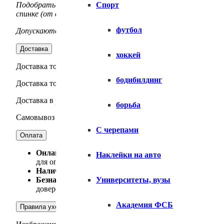
Спорт
Подобрать нужный размер совсем не сложно. Возьмите люб
спинке (от верхней точки плеча до низа). Сверьте данные с
футбол
Допускаются технологические отклонения от указанных разм
Доставка
хоккей
Доставка товара по Москве — осуществляется силами интер
бодибилдинг
Доставка товара по МО — осуществляется силами интернет-
Доставка в регионы — Осуществляется силами СДЭК, Boxbe
борьба
Самовывоз товара — Москва, м. Строгино, Маршала Катукова
С черепами
Оплата
Онлайн-оплат
а. Вы можете оплатить заказ, использу
Наклейки на авто
для оплаты.
Наличный расчет
. Только для физических лиц. Опла
Университеты, вузы
Безналичный расчет
. Оплата производится на основ
доверенность от организации с правом подписи докум
Академия ФСБ
Правила ухода