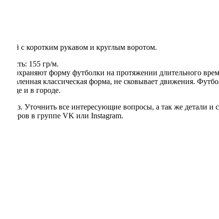
зывы
, крой с коротким рукавом и круглым воротом.
тность: 155 гр/м.
сно сохраняют форму футболки на протяжении длительного врем
приталенная классическая форма, не сковывает движения. Футбо
рироде и в городе.
 заказ. Уточнить все интересующие вопросы, а так же детали и 
неджеров в группе VK или Instagram.