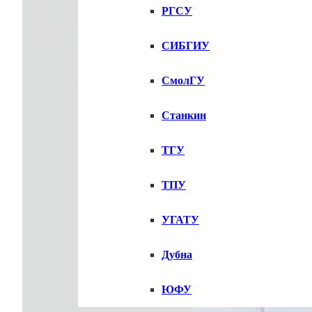
РГСУ
СИБГИУ
СмолГУ
Станкин
ТГУ
ТПУ
УГАТУ
Дубна
ЮФУ