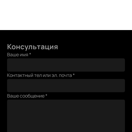
Консультация
почта
Ваше имя
*
Ваше
эл.
Контактный тел или эл. почта
*
Ваше сообщение
*