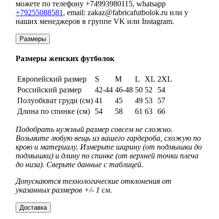
можете по телефону +74993980115, whatsapp
+79255088581
, email: zakaz@fabricafutbolok.ru или у
наших менеджеров в группе VK или Instagram.
Размеры
Размеры женских футболок
Европейский размер
S
M
L
XL
2XL
Российский размер
42-44
46-48
50
52
54
Полуобхват груди (см)
41
45
49
53
57
Длина по спинке (см)
54
58
61
63
66
Подобрать нужный размер совсем не сложно.
Возьмите любую вещь из вашего гардероба, схожую по
крою и материалу. Измерьте ширину (от подмышки до
подмышки) и длину по спинке (от верхней точки плеча
до низа). Сверьте данные с таблицей.
Допускаются технологические отклонения от
указанных размеров +/- 1 см.
Доставка