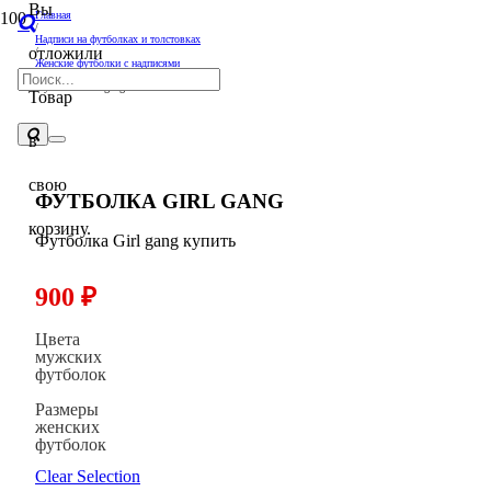
Вы
Главная
/
Надписи на футболках и толстовках
отложили
/
Женские футболки с надписями
/
Футболка Girl gang
Товар
в
свою
ФУТБОЛКА GIRL GANG
корзину.
Футболка Girl gang купить
900
₽
Цвета
мужских
футболок
Размеры
женских
футболок
Clear Selection