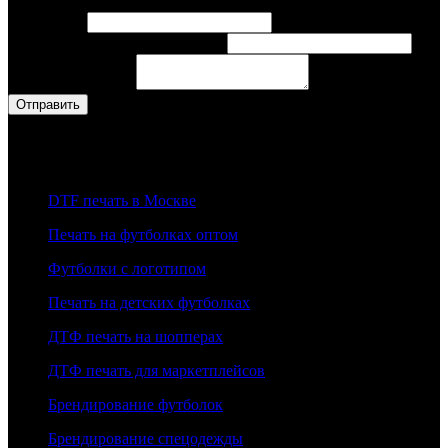
Ваше имя
*
Контактный
Контактный тел или эл. почта
*
имя
эл.
Ваше сообщение
*
Отправить
Наши Услуги
DTF печать в Москве
Печать на футболках оптом
Футболки с логотипом
Печать на детских футболках
ДТФ печать на шопперах
ДТФ печать для маркетплейсов
Брендирование футболок
Брендирование спецодежды