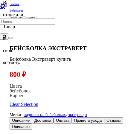
Вы
Главная
/
Бейсболки
отложили
/
Бейсболка Экстраверт
Товар
в
БЕЙСБОЛКА ЭКСТРАВЕРТ
свою
Бейсболка Экстраверт купить
корзину.
800
₽
Цвета
бейсболок
Rapper
Clear Selection
Метки:
надписи на бейсболках
,
экстраверт
Описание
Доставка
Оплата
Правила ухода
Отзывы
Описание