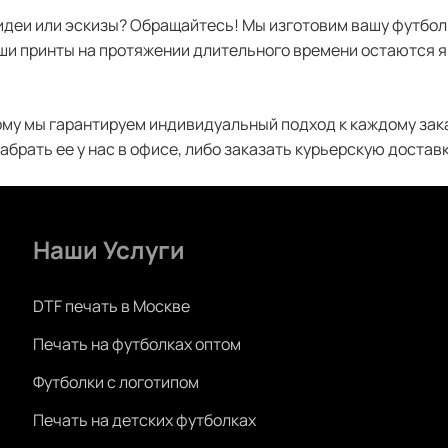
 идеи или эскизы? Обращайтесь! Мы изготовим вашу футбол
и принты на протяжении длительного времени остаются яр
у мы гарантируем индивидуальный подход к каждому заказ
абрать ее у нас в офисе, либо заказать курьерскую достав
Наши Услуги
DTF печать в Москве
Печать на футболках оптом
Футболки с логотипом
Печать на детских футболках