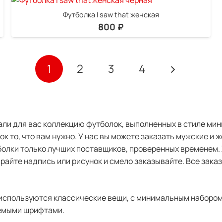
Футболка I saw that женская
800
₽
1
2
3
4
али для вас коллекцию футболок, выполненных в стиле ми
к то, что вам нужно. У нас вы можете заказать мужские и 
тболки только лучших поставщиков, проверенных временем
бирайте надпись или рисунок и смело заказывайте. Все зака
используются классические вещи, с минимальным набором 
аемыми шрифтами.