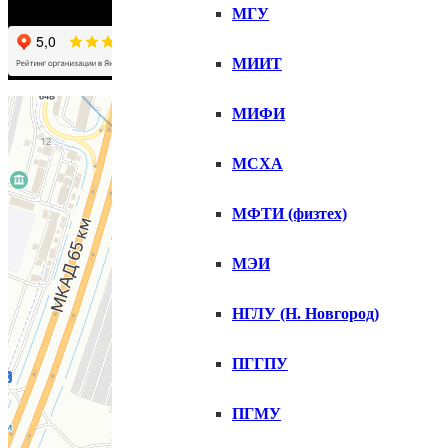
МГУ
МИИТ
МИФИ
МСХА
МФТИ (физтех)
МЭИ
НГЛУ (Н. Новгород)
ПГГПУ
ПГМУ