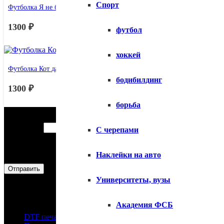
Спорт
Футболка Я не буду проще
1300
₽
футбол
хоккей
Футболка Кот да винчи
бодибилдинг
1300
₽
борьба
Консультация
Ваше
Ваше имя
*
С черепами
сообщение
Контактный тел или эл. почта
*
эл.
Наклейки на авто
Ваше сообщение
*
Отправить
Наши Услуги
Университеты, вузы
Академия ФСБ
DTF печать в Москве