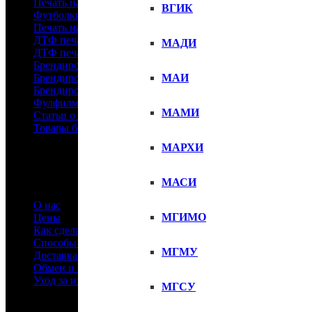
Печать на футболках оптом
ВГИК
Футболки с логотипом
Печать на детских футболках
ДТФ печать на шопперах
МАДИ
ДТФ печать для маркетплейсов
Брендирование футболок
МАИ
Брендирование спецодежды
Брендирование спортивной одежды
Фулфилмент
МАМИ
Статьи о футболках
Товары без принтов
МАРХИ
Информация
МАСИ
О нас
МГИМО
Цены
Как сделать заказ
Способы оплаты
МГМУ
Доставка товара
Обмен и возврат
Уход за изделиями
МГСУ