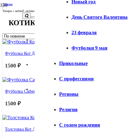
Новый год
Главная
/
Товары с меткой «котики»
День Святого Валентина
КОТИКИ
23 февраля
Вопросы и ответы
Футболки 9 мая
Футболка Кот Да Винчик
Прикольные
Доставка
1500
₽
С профессиями
Оплата
Футболка Catbernet
Регионы
1500
₽
Религия
С годом рождения
Толстовка Кот Да Винчи