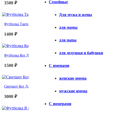
Семейные
3500
₽
Для мужа и жены
Футболка Таити Таити
для мамы
1400
₽
для папы
для дедушки и бабушки
Футболка Кот Да Винчи женская
1500
₽
С именами
женские имена
Свитшот Кот Да Винчи
мужские имена
3000
₽
С номерами