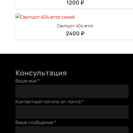
1200
₽
Свитшот 404 error
2400
₽
Консультация
Ваше имя
*
тел
Контактный тел или эл. почта
*
сообщение
Ваше
Ваше сообщение
*