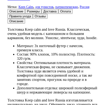
Метки:
Keep Calm
,
для туристов
,
патриотические
,
Россия
Описание
Размеры
Доставка
Оплата
Правила ухода
Отзывы
Описание
Толстовка Keep calm and love Russia. Классическая,
очень удобная модель с капюшоном и большим
карманом, без молнии. Унисекс, streetwear, худи, hoodie.
Материал: 3х ниточный футер с начесом,
премиум класса.
Состав: 90% хлопок, 10% полиэстер. Плотность:
320 гр/м.
Свойства: Оптимальная плотность материала.
Классическая форма, не сковывает движения.
Толстовка худи является очень удобной и
комфортной при повседневной носке, а так же
занятиях спортом, прогулок на природе и в
городе.
Дополнительная отделка: широкий полиэфирный
шнур и нержавеющие люверсы на капюшоне.
Толстовка Keep calm and love Russia изготавливается
индивидуально, на заказ. Оформить заказ, уточнить все