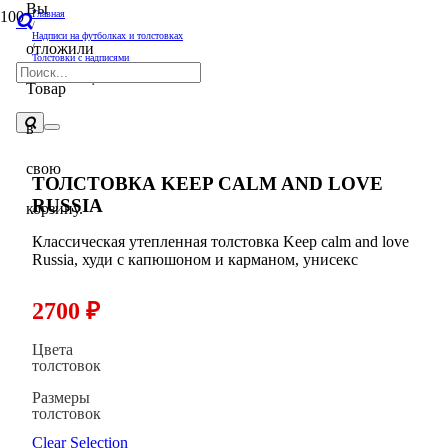
Вы
Главная
/
Надписи на футболках и толстовках
отложили
/
Толстовки с надписями
/
Толстовка Keep calm and love Russia
Товар
в
свою
ТОЛСТОВКА KEEP CALM AND LOVE
RUSSIA
корзину.
Классическая утепленная толстовка Keep calm and love
Russia, худи с капюшоном и карманом, унисекс
2700
₽
Цвета
толстовок
Размеры
толстовок
Clear Selection