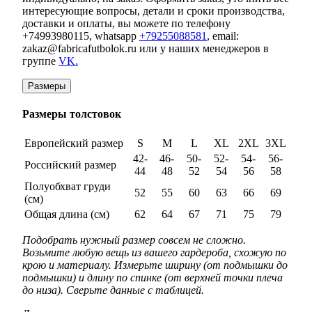
интересующие вопросы, детали и сроки производства,
доставки и оплаты, вы можете по телефону
+74993980115, whatsapp
+79255088581
, email:
zakaz@fabricafutbolok.ru или у наших менеджеров в
группе
VK.
Размеры
Размеры толстовок
Европейский размер
S
M
L
XL
2XL
3XL
42-
46-
50-
52-
54-
56-
Российский размер
44
48
52
54
56
58
Полуобхват груди
52
55
60
63
66
69
(см)
Общая длина (см)
62
64
67
71
75
79
Подобрать нужный размер совсем не сложно.
Возьмите любую вещь из вашего гардероба, схожую по
крою и материалу. Измерьте ширину (от подмышки до
подмышки) и длину по спинке (от верхней точки плеча
до низа). Сверьте данные с таблицей.