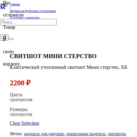
Вы
Главная
/
Надписи на футболках и толстовках
отложили
/
Толстовки с надписями
/
Свитшот Мини стерство
Товар
в
свою
СВИТШОТ МИНИ СТЕРСТВО
корзину.
Классический утепленный свитшот Мини стерство, ХБ
2200
₽
Цвета
свитшотов
Размеры
свитшотов
Clear Selection
Метки:
надписи для девушек
,
прикольные надписи
,
свитшоты