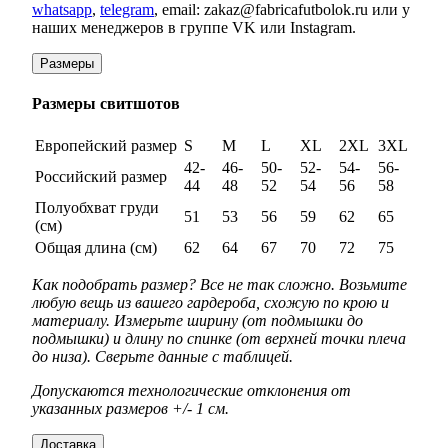
whatsapp
,
telegram
, email: zakaz@fabricafutbolok.ru или у
наших менеджеров в группе VK или Instagram.
Размеры
Размеры свитшотов
Европейский размер
S
M
L
XL
2XL
3XL
42-
46-
50-
52-
54-
56-
Российский размер
44
48
52
54
56
58
Полуобхват груди
51
53
56
59
62
65
(см)
Общая длина (см)
62
64
67
70
72
75
Как подобрать размер? Все не так сложно. Возьмите
любую вещь из вашего гардероба, схожую по крою и
материалу. Измерьте ширину (от подмышки до
подмышки) и длину по спинке (от верхней точки плеча
до низа). Сверьте данные с таблицей.
Допускаются технологические отклонения от
указанных размеров +/- 1 см.
Доставка