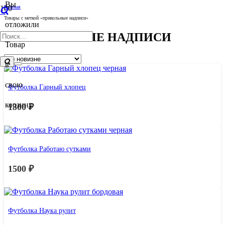
Вы
Главная
/
Товары с меткой «прикольные надписи»
отложили
ПРИКОЛЬНЫЕ НАДПИСИ
Товар
в
свою
Футболка Гарный хлопец
корзину.
1300
₽
Футболка Работаю сутками
1500
₽
Футболка Наука рулит