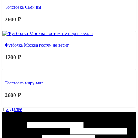
Толстовка Сами вы
2600
₽
Футболка Москва гостям не верит
1200
₽
Толстовка миру-мир
2600
₽
1
2
Далее
Консультация
имя
Ваше имя
*
Ваше
Контактный тел или эл. почта
*
или