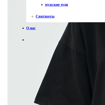
мужские худи
Свитшоты
О нас