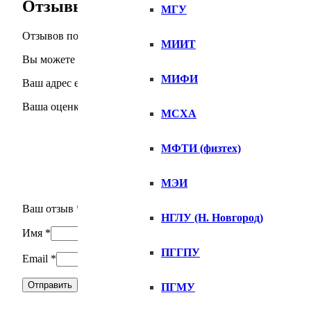
Отзывы
МГУ
Отзывов пока нет.
МИИТ
Вы можете первым оставить отзыв для: “Именная футболка St
МИФИ
Ваш адрес email не будет опубликован.
Обязательные поля 
Ваша оценка
МСХА
МФТИ (физтех)
МЭИ
Ваш отзыв
*
НГЛУ (Н. Новгород)
Имя
*
ПГГПУ
Email
*
ПГМУ