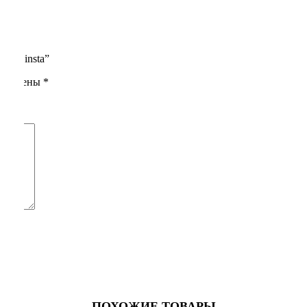
yle insta”
помечены
*
ПОХОЖИЕ ТОВАРЫ