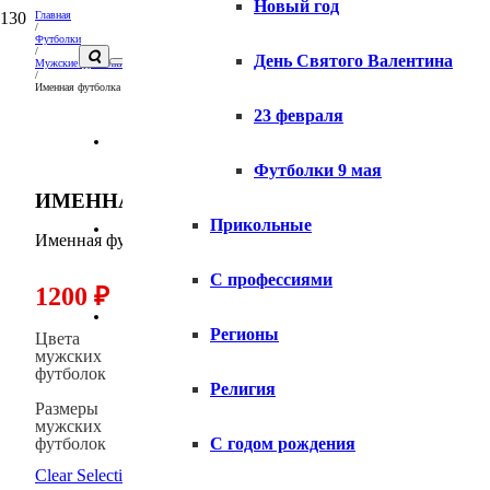
Новый год
Главная
/
Футболки
/
День Святого Валентина
Мужские футболки
/
Именная футболка Style insta
23 февраля
Вопросы и ответы
Футболки 9 мая
ИМЕННАЯ ФУТБОЛКА STYLE INSTA
Прикольные
Доставка
Именная футболка Style insta выбрать и заказать
С профессиями
1200
₽
Оплата
Регионы
Цвета
мужских
футболок
Религия
Размеры
мужских
футболок
С годом рождения
Clear Selection