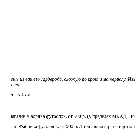
5XL
60
70
84
ую вещь из вашего гардероба, схожую по крою и материалу. Из
 таблицей.
еров +/- 1 см.
нет-магазин Фабрика футболок, от 500 р. (в пределах МКАД, До
магазин Фабрика футболок, от 500 р. Либо любой транспортной