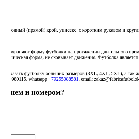
зывы
ь, свободный (прямой) крой, унисекс, с коротким рукавом и круг
сно сохраняют форму футболки на протяжении длительного врем
классическая форма, не сковывает движения. Футболка является
каз. Заказать футболку больших размеров (3XL, 4XL, 5XL), а так
74993980115, whatsapp
+79255088581
, email: zakaz@fabricafutbo
именем и номером?