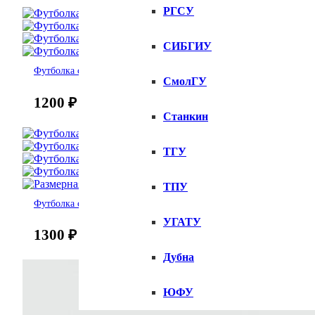
РГСУ
СИБГИУ
Футболка с номером 13
СмолГУ
1200
₽
Станкин
ТГУ
ТПУ
Футболка с цифрой 13
УГАТУ
1300
₽
Дубна
ЮФУ