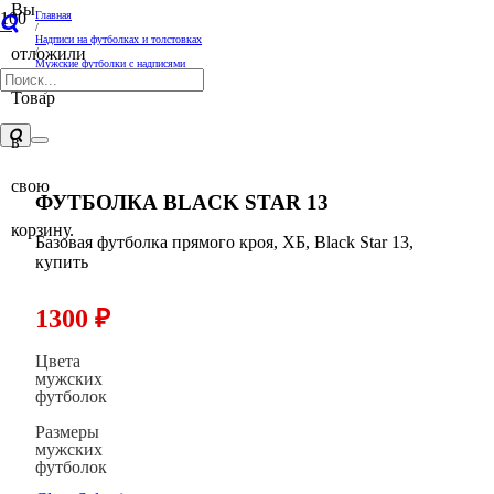
Вы
Главная
/
Надписи на футболках и толстовках
отложили
/
Мужские футболки с надписями
/
Футболка Black Star 13
Товар
в
свою
ФУТБОЛКА BLACK STAR 13
корзину.
Базовая футболка прямого кроя, ХБ, Black Star 13,
купить
1300
₽
Цвета
мужских
футболок
Размеры
мужских
футболок