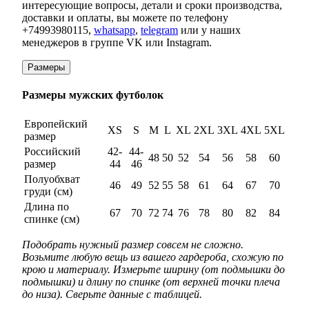
интересующие вопросы, детали и сроки производства,
доставки и оплаты, вы можете по телефону
+74993980115,
whatsapp
,
telegram
или у наших
менеджеров в группе VK или Instagram.
Размеры
Размеры мужских футболок
Европейский
XS
S
M
L
XL
2XL
3XL
4XL
5XL
размер
Российский
42-
44-
48
50
52
54
56
58
60
размер
44
46
Полуобхват
46
49
52
55
58
61
64
67
70
груди (см)
Длина по
67
70
72
74
76
78
80
82
84
спинке (см)
Подобрать нужный размер совсем не сложно.
Возьмите любую вещь из вашего гардероба, схожую по
крою и материалу. Измерьте ширину (от подмышки до
подмышки) и длину по спинке (от верхней точки плеча
до низа). Сверьте данные с таблицей.