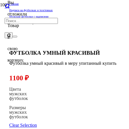
Вы
Главная
/
Надписи на футболках и толстовках
отложили
/
Мужские футболки с надписями
/
Футболка Умный красивый
Товар
в
свою
ФУТБОЛКА УМНЫЙ КРАСИВЫЙ
корзину.
Футболка умный красивый в меру упитанный купить
1100
₽
Цвета
мужских
футболок
Размеры
мужских
футболок
Clear Selection