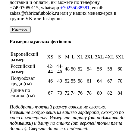
доставки и оплаты, вы можете по телефону
+74993980115, whatsapp
+79255088581
, email:
zakaz@fabricafutbolok.ru или у наших менеджеров в
группе VK или Instagram.
Размеры
Размеры мужских футболок
Европейский
XS
S
M
L
XL
2XL
3XL
4XL
5XL
размер
Российский
42-
44-
48
50
52
54
56
58
60
размер
44
46
Полуобхват
46
49
52
55
58
61
64
67
70
груди (см)
Длина по
67
70
72
74
76
78
80
82
84
спинке (см)
Подобрать нужный размер совсем не сложно.
Возьмите любую вещь из вашего гардероба, схожую по
крою и материалу. Измерьте ширину (от подмышки до
подмышки) и длину по спинке (от верхней точки плеча
до низа). Сверьте данные с таблицей.