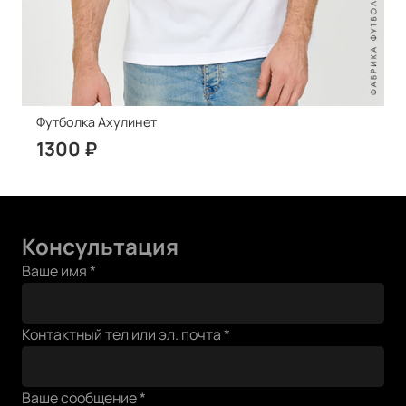
Футболка Ахулинет
1300
₽
Консультация
Ваше имя
*
Ваше
Контактный тел или эл. почта
*
тел
почта
Ваше сообщение
*