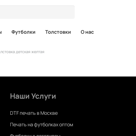
ы
Футболки
Толстовки
О нас
лстовка детская желтая
Наши Услуги
DTF печать в Москве
Печать на футболках оптом