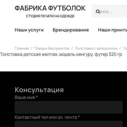
ФАБРИКА ФУТБОЛОК
СТУДИЯ ПЕЧАТИ НА ОДЕЖДЕ
Наши услуги
Брендирование
Наши принт
Главная
/
Товары без принтов
/
Толстовки с капюшоном
/
То
Толстовка детская желтая, модель кенгуру, футер 320 гр
Консультация
Ваше имя
*
или
Контактный тел или эл. почта
*
тел