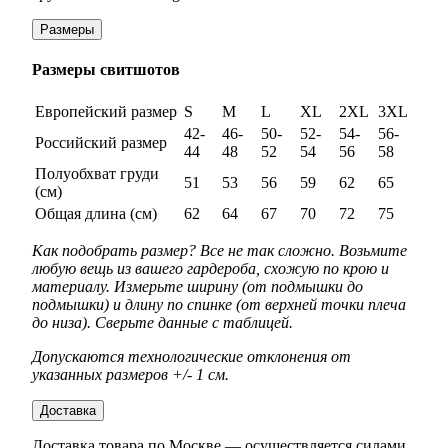
Размеры
Размеры свитшотов
Европейский размер
S
M
L
XL
2XL
3XL
42-
46-
50-
52-
54-
56-
Российский размер
44
48
52
54
56
58
Полуобхват груди
51
53
56
59
62
65
(см)
Общая длина (см)
62
64
67
70
72
75
Как подобрать размер? Все не так сложно. Возьмите
любую вещь из вашего гардероба, схожую по крою и
материалу. Измерьте ширину (от подмышки до
подмышки) и длину по спинке (от верхней точки плеча
до низа). Сверьте данные с таблицей.
Допускаются технологические отклонения от
указанных размеров +/- 1 см.
Доставка
Доставка товара по Москве — осуществляется силами