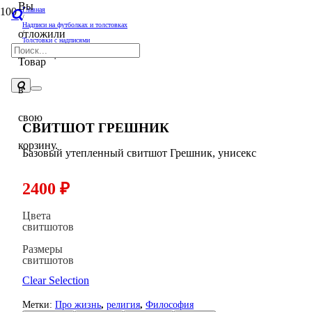
Вы
Главная
/
Надписи на футболках и толстовках
отложили
/
Толстовки с надписями
/
Свитшот Грешник
Товар
в
свою
СВИТШОТ ГРЕШНИК
корзину.
Базовый утепленный свитшот Грешник, унисекс
2400
₽
Цвета
свитшотов
Размеры
свитшотов
Clear Selection
Метки:
Про жизнь
,
религия
,
Философия