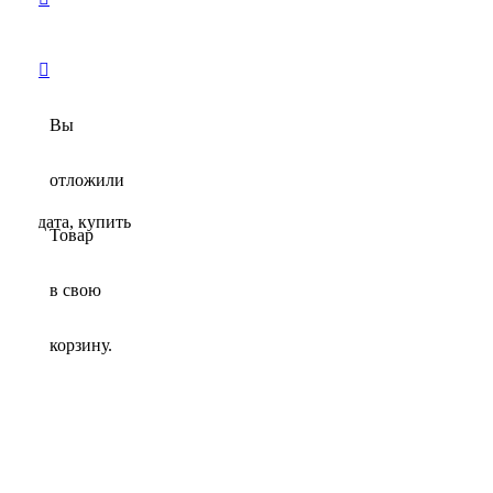
Вы
отложили
eace дата, купить
Товар
в свою
корзину.
зывы