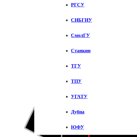
РГСУ
СИБГИУ
СмолГУ
Станкин
ТГУ
ТПУ
УГАТУ
Дубна
ЮФУ