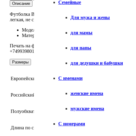
Семейные
Описание
Футболка Всё peace женская. Модель оверсайз, со спущенн
Для мужа и жены
легкая, не сковывает движения.
Модель:
оверсайз
, прямой свободный фасон, короткий
для мамы
Материал: 100% хлопок премиального качества, плотн
Печать на футболках оверсайз осуществляется ДТФ техноло
для папы
+74993980115,
whatsapp
,
telegram
или у наших менеджеров в 
Размеры
для дедушки и бабушки
С именами
Европейский размер
S
M
женские имена
Российский размер
42-44
46-48
5
мужские имена
Полуобхват груди, см
53
55
5
С номерами
Длина по спинке, см
74
76
7