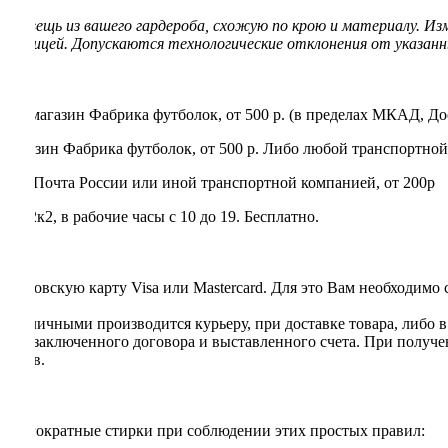
ую вещь из вашего гардероба, схожую по крою и материалу. Из
 таблицей.
Допускаются технологические отклонения от указанны
нет-магазин Фабрика футболок, от 500 р. (в пределах МКАД, До
магазин Фабрика футболок, от 500 р. Либо любой транспортной
rry, Почта России или иной транспортной компанией, от 200р
 22к2, в рабочие часы с 10 до 19. Бесплатно.
я банковскую карту Visa или Mastercard. Для это Вам необходимо
та наличными производится курьеру, при доставке товара, либо 
ании заключенного договора и выставленного счета. При получе
ентов.
 многократные стирки при соблюдении этих простых правил: