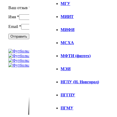
МГУ
Ваш отзыв
*
МИИТ
Имя
*
Email
*
МИФИ
МСХА
МФТИ (физтех)
МЭИ
НГЛУ (Н. Новгород)
ПГГПУ
ПГМУ