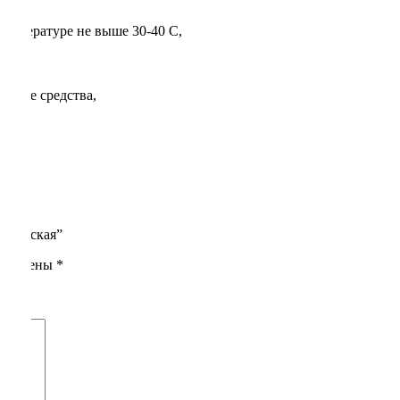
температуре не выше 30-40 С,
оющие средства,
e женская”
помечены
*