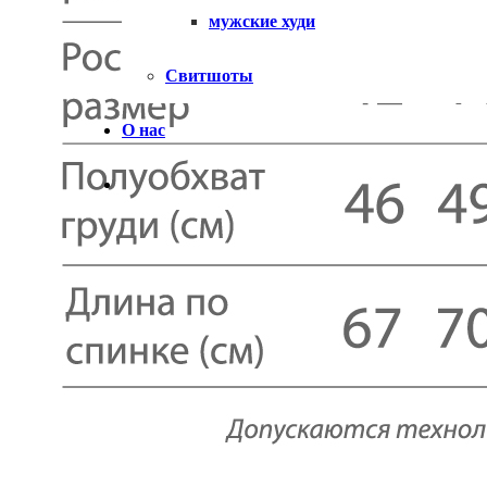
мужские худи
Свитшоты
О нас