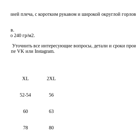
ой линией плеча, с коротким рукавом и широкой округлой горло
 рукав.
остью 240 гр/м2.
гией. Уточнить все интересующие вопросы, детали и сроки прои
группе VK или Instagram.
L
XL
2XL
0
52-54
56
7
60
63
7
78
80