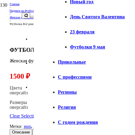
Новый год
Главная
/
Надписи на футболках и толстовках
/
День Святого Валентина
Женские футболки с надписями
/
Футболка Всё peace женская
23 февраля
Вопросы и ответы
Футболки 9 мая
ФУТБОЛКА ВСЁ PEACE ЖЕНСКАЯ
Женская футболка свободного фасона, ХБ, с надписью Всё p
Прикольные
Доставка
1500
₽
С профессиями
Оплата
Цвета
Регионы
оверсайз
Размеры
оверсайз
Религия
Clear Selection
С годом рождения
Метки:
мир
,
нецензурные
Описание
Размеры
Доставка
Оплата
Правила ухода
От