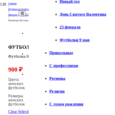
Новый год
Главная
/
Надписи на футболках и толстовках
/
День Святого Валентина
Женские футболки с надписями
/
Футболка Не гони женская
23 февраля
Вопросы и ответы
Футболки 9 мая
ФУТБОЛКА НЕ ГОНИ ЖЕНСКАЯ
Прикольные
Доставка
Футболка Не гони женская купить
С профессиями
900
₽
Оплата
Регионы
Цвета
женских
футболок
Религия
Размеры
женских
футболок
С годом рождения
Clear Selection