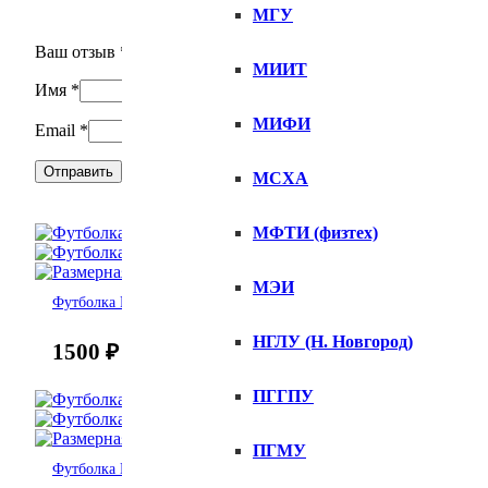
МГУ
Ваш отзыв
*
МИИТ
Имя
*
МИФИ
Email
*
МСХА
МФТИ (физтех)
МЭИ
Футболка Рекомендую
НГЛУ (Н. Новгород)
1500
₽
ПГГПУ
ПГМУ
Футболка Непиздити