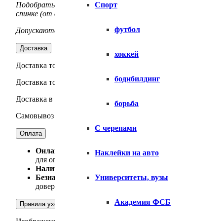
Спорт
Подобрать нужный размер совсем не сложно. Возьмите люб
спинке (от верхней точки плеча до низа). Сверьте данные с
футбол
Допускаются технологические отклонения от указанных разм
Доставка
хоккей
Доставка товара по Москве — осуществляется силами интер
бодибилдинг
Доставка товара по МО — осуществляется силами интернет-
Доставка в регионы — Осуществляется силами СДЭК, Boxbe
борьба
Самовывоз товара — Москва, м. Строгино, Маршала Катукова
С черепами
Оплата
Онлайн-оплат
а. Вы можете оплатить заказ, использу
Наклейки на авто
для оплаты.
Наличный расчет
. Только для физических лиц. Опла
Университеты, вузы
Безналичный расчет
. Оплата производится на основ
доверенность от организации с правом подписи докум
Академия ФСБ
Правила ухода