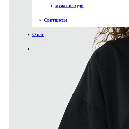
мужские худи
Свитшоты
О нас