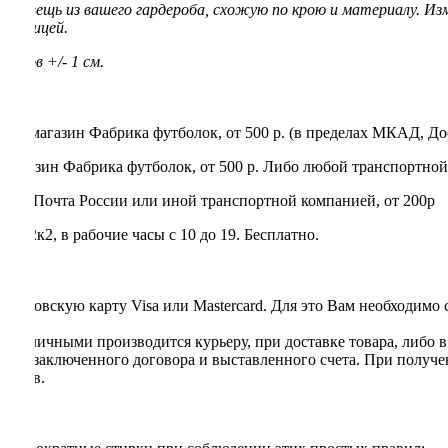
ую вещь из вашего гардероба, схожую по крою и материалу. Из
 таблицей.
еров +/- 1 см.
нет-магазин Фабрика футболок, от 500 р. (в пределах МКАД, До
магазин Фабрика футболок, от 500 р. Либо любой транспортной
rry, Почта России или иной транспортной компанией, от 200р
 22к2, в рабочие часы с 10 до 19. Бесплатно.
я банковскую карту Visa или Mastercard. Для это Вам необходимо
та наличными производится курьеру, при доставке товара, либо 
ании заключенного договора и выставленного счета. При получе
ентов.