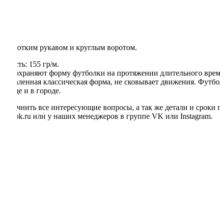
зывы
с коротким рукавом и круглым воротом.
тность: 155 гр/м.
сно сохраняют форму футболки на протяжении длительного врем
приталенная классическая форма, не сковывает движения. Футбо
рироде и в городе.
. Уточнить все интересующие вопросы, а так же детали и сроки 
afutbolok.ru или у наших менеджеров в группе VK или Instagram.