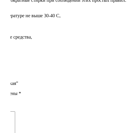
 многократные стирки при соблюдении этих простых правил:
температуре не выше 30-40 С,
оющие средства,
 женская”
помечены
*