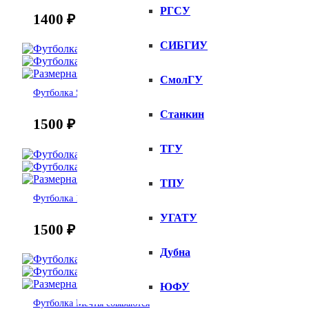
РГСУ
1400
₽
СИБГИУ
СмолГУ
Футболка Strawberry
Станкин
1500
₽
ТГУ
ТПУ
Футболка 18 с чем-то лет
УГАТУ
1500
₽
Дубна
ЮФУ
Футболка Мечты сбываются