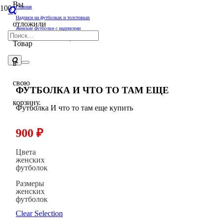
Вы
Главная
/
Надписи на футболках и толстовках
отложили
/
Женские футболки с надписями
/
Футболка И что то там еще
Товар
в
свою
ФУТБОЛКА И ЧТО ТО ТАМ ЕЩЕ
корзину.
Футболка И что то там еще купить
900
₽
Цвета
женских
футболок
Размеры
женских
футболок
Clear Selection