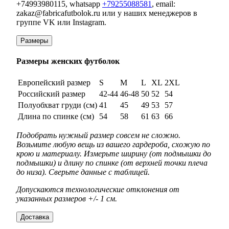
+74993980115, whatsapp
+79255088581
, email:
zakaz@fabricafutbolok.ru или у наших менеджеров в
группе VK или Instagram.
Размеры
Размеры женских футболок
Европейский размер
S
M
L
XL
2XL
Российский размер
42-44
46-48
50
52
54
Полуобхват груди (см)
41
45
49
53
57
Длина по спинке (см)
54
58
61
63
66
Подобрать нужный размер совсем не сложно.
Возьмите любую вещь из вашего гардероба, схожую по
крою и материалу. Измерьте ширину (от подмышки до
подмышки) и длину по спинке (от верхней точки плеча
до низа). Сверьте данные с таблицей.
Допускаются технологические отклонения от
указанных размеров +/- 1 см.
Доставка