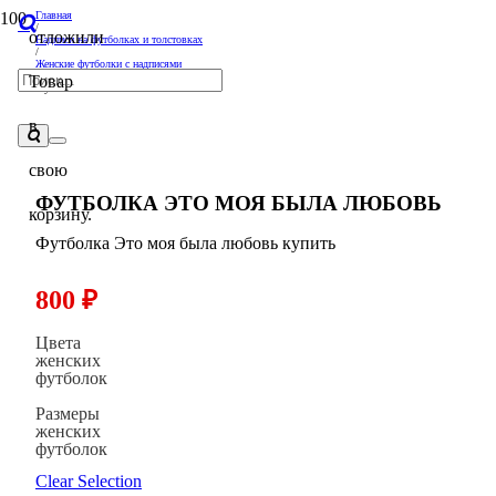
Главная
/
отложили
Надписи на футболках и толстовках
/
Женские футболки с надписями
/
Товар
Футболка Это моя была любовь
в
свою
ФУТБОЛКА ЭТО МОЯ БЫЛА ЛЮБОВЬ
корзину.
Футболка Это моя была любовь купить
800
₽
Цвета
женских
футболок
Размеры
женских
футболок
Clear Selection