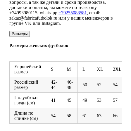
вопросы, а так же детали и сроки производства,
доставки и оплаты, вы можете по телефону
+74993980115, whatsapp
+79255088581
, email:
zakaz@fabricafutbolok.ru или у наших менеджеров в
группе VK или Instagram.
Размеры
Размеры женских футболок
Европейский
S
M
L
XL
2XL
размер
Российский
42-
46-
50
52
54
размер
44
48
Полуобхват
41
45
49
53
57
груди (см)
Длина по
54
58
61
63
66
спинке (см)