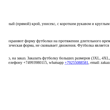
зывы
вободный (прямой) крой, унисекс, с коротким рукавом и круглым
сно сохраняют форму футболки на протяжении длительного врем
классическая форма, не сковывает движения. Футболка является
льно, на заказ. Заказать футболку больших размеров (3XL, 4XL,
е по телефону +74993980115, whatsapp
+79255088581
, email: zak
5XL
60
70
84