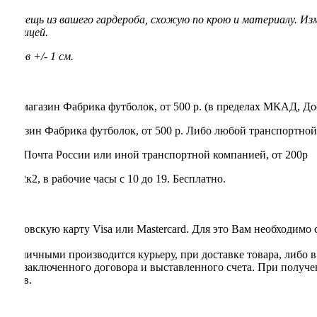
ую вещь из вашего гардероба, схожую по крою и материалу. Из
 таблицей.
еров +/- 1 см.
нет-магазин Фабрика футболок, от 500 р. (в пределах МКАД, До
магазин Фабрика футболок, от 500 р. Либо любой транспортной
rry, Почта России или иной транспортной компанией, от 200р
 22к2, в рабочие часы с 10 до 19. Бесплатно.
я банковскую карту Visa или Mastercard. Для это Вам необходимо
та наличными производится курьеру, при доставке товара, либо 
ании заключенного договора и выставленного счета. При получе
ентов.