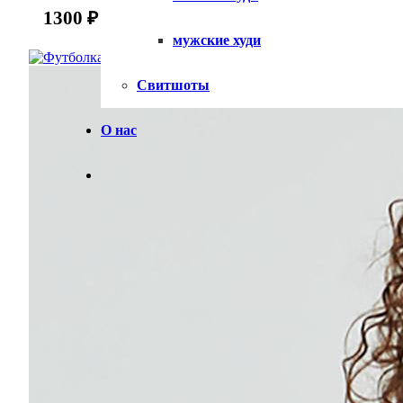
1300
₽
мужские худи
Свитшоты
О нас