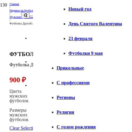
Главная
/
Новый год
Надписи на футболках и толстовках
/
Мужские футболки с надписями
/
День Святого Валентина
Футболка Другой жизни не будет
Вопросы и ответы
23 февраля
Футболки 9 мая
ФУТБОЛКА ДРУГОЙ ЖИЗНИ НЕ БУДЕТ
Доставка
Футболка Другой жизни не будет
Прикольные
900
₽
С профессиями
Оплата
Цвета
мужских
Регионы
футболок
Размеры
Религия
мужских
футболок
С годом рождения
Clear Selection