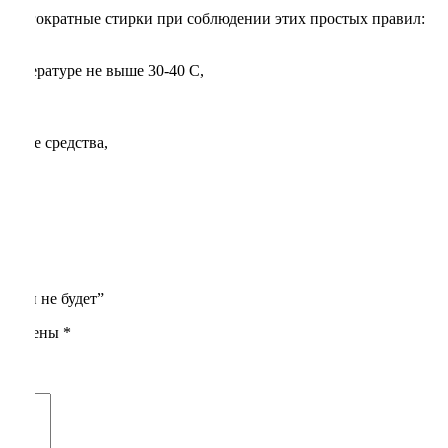
 многократные стирки при соблюдении этих простых правил:
температуре не выше 30-40 С,
оющие средства,
изни не будет”
помечены
*