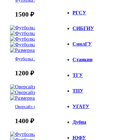
РГСУ
1500
₽
СИБГИУ
СмолГУ
Футболка Зумер
Станкин
1200
₽
ТГУ
ТПУ
УГАТУ
Оверсайз футболка Red Flags
1400
₽
Дубна
ЮФУ