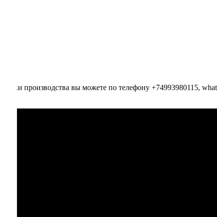
и сроки производства вы можете по телефону +74993980115, wha