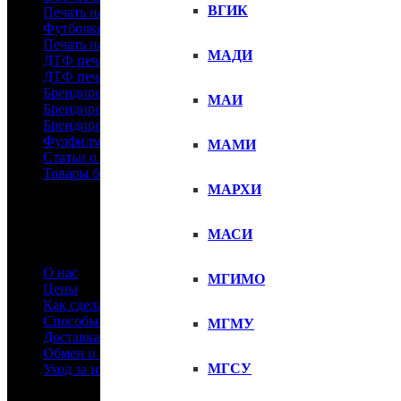
ВГИК
Печать на футболках оптом
Футболки с логотипом
Печать на детских футболках
МАДИ
ДТФ печать на шопперах
ДТФ печать для маркетплейсов
Брендирование футболок
МАИ
Брендирование спецодежды
Брендирование спортивной одежды
Фулфилмент
МАМИ
Статьи о футболках
Товары без принтов
МАРХИ
Информация
МАСИ
О нас
МГИМО
Цены
Как сделать заказ
Способы оплаты
МГМУ
Доставка товара
Обмен и возврат
МГСУ
Уход за изделиями