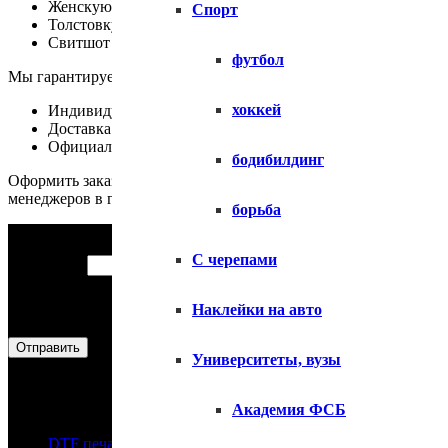
Женскую футболку «Sex Drugs & Corvalol»
Спорт
Толстовку (худи) «Sex Drugs & Corvalol»
Свитшот «Sex Drugs & Corvalol»
футбол
Мы гарантируем:
хоккей
Индивидуальное изготовление от 1 дня
Доставка по всей России (СДЭК, Почта РФ)
Официальная гарантия на все изделия
бодибилдинг
Оформить заказ, уточнить все интересующие вопросы, детали 
менеджеров в группе
VK.
борьба
Консультация
С черепами
Ваше имя
*
сообщение
Контактный тел или эл. почта
*
почта
Наклейки на авто
или
Ваше сообщение
*
Отправить
Университеты, вузы
Наши Услуги
Академия ФСБ
DTF печать в Москве