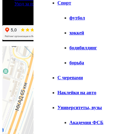
Спорт
Уход за изделиями
футбол
хоккей
бодибилдинг
борьба
С черепами
Наклейки на авто
Университеты, вузы
Академия ФСБ