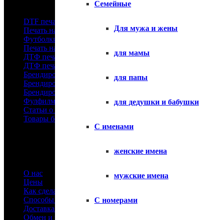
Семейные
DTF печать в Москве
Для мужа и жены
Печать на футболках оптом
Футболки с логотипом
Печать на детских футболках
для мамы
ДТФ печать на шопперах
ДТФ печать для маркетплейсов
Брендирование футболок
для папы
Брендирование спецодежды
Брендирование спортивной одежды
Фулфилмент
для дедушки и бабушки
Статьи о футболках
Товары без принтов
С именами
Информация
женские имена
О нас
мужские имена
Цены
Как сделать заказ
Способы оплаты
С номерами
Доставка товара
Обмен и возврат