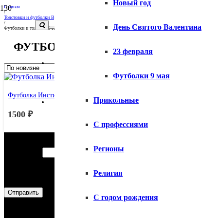
Новый год
Главная
/
Толстовки и футболки Вузов и университетов
/
День Святого Валентина
Футболки и толстовки ИСАА
ФУТБОЛКИ И ТОЛСТОВКИ ИСАА
23 февраля
Вопросы и ответы
Футболки 9 мая
Футболка Институт ИСАА
Прикольные
Доставка
1500
₽
С профессиями
Консультация
Оплата
Регионы
имя
Ваше имя
*
сообщение
Контактный тел или эл. почта
*
почта
Религия
Ваше сообщение
*
Отправить
С годом рождения
Наши Услуги