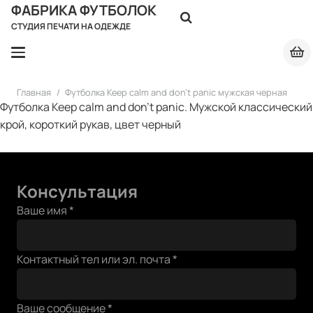
ФАБРИКА ФУТБОЛОК
СТУДИЯ ПЕЧАТИ НА ОДЕЖДЕ
Главная
/
Футболка Keep calm and don’t panic мужская черная
Футболка Keep calm and don't panic. Мужской классический
крой, короткий рукав, цвет черный
Консультация
Ваше
Ваше имя
*
почта
имя
Контактный тел или эл. почта
*
Ваше сообщение
*