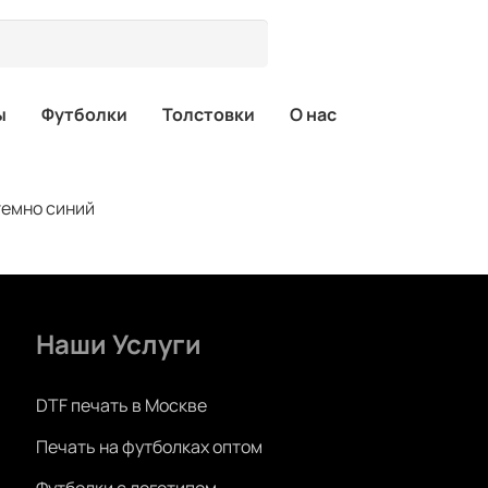
ы
Футболки
Толстовки
О нас
 темно синий
Наши Услуги
DTF печать в Москве
Печать на футболках оптом