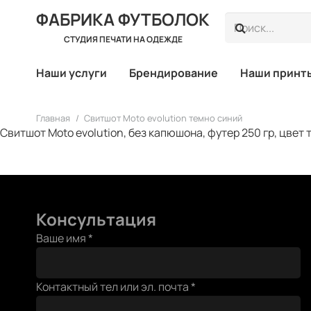
ФАБРИКА ФУТБОЛОК
СТУДИЯ ПЕЧАТИ НА ОДЕЖДЕ
Наши услуги
Брендирование
Наши принт
Главная
/
Свитшот Moto evolution темно синий
Свитшот Moto evolution, без капюшона, футер 250 гр, цвет
Консультация
имя
Ваше имя
*
почта
Ваше
Контактный тел или эл. почта
*