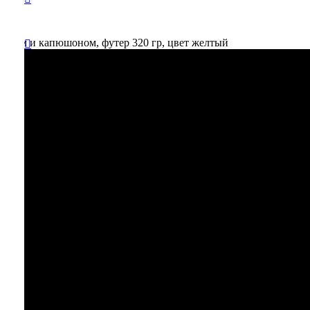
рманом и капюшоном, футер 320 гр, цвет желтый
Вы
отложили
Товар
в свою
корзину.