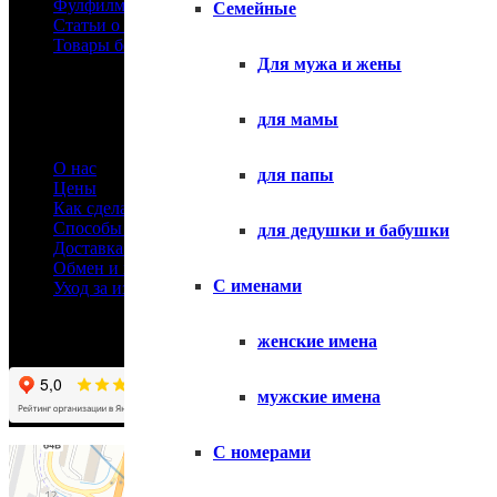
Фулфилмент
Семейные
Статьи о футболках
Товары без принтов
Для мужа и жены
Информация
для мамы
О нас
для папы
Цены
Как сделать заказ
Способы оплаты
для дедушки и бабушки
Доставка товара
Обмен и возврат
С именами
Уход за изделиями
женские имена
мужские имена
С номерами