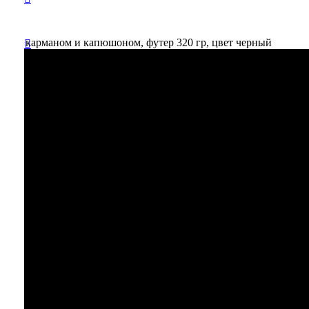
большим карманом и капюшоном, футер 320 гр, цвет черный
Вы
отложили
Товар
в свою
корзину.