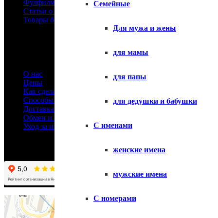
Фулфилмент
Семейные
Статьи о футболках
Товары без принтов
Для мужа и жены
Информация
для мамы
О нас
для папы
Цены
Как сделать заказ
Способы оплаты
для дедушки и бабушки
Доставка товара
Обмен и возврат
С именами
Уход за изделиями
женские имена
мужские имена
С номерами