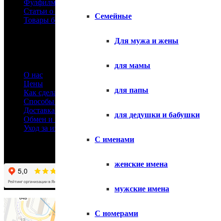
Фулфилмент
Статьи о футболках
Семейные
Товары без принтов
Информация
Для мужа и жены
для мамы
О нас
Цены
для папы
Как сделать заказ
Способы оплаты
Доставка товара
для дедушки и бабушки
Обмен и возврат
Уход за изделиями
С именами
женские имена
мужские имена
С номерами