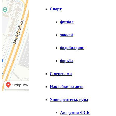
Спорт
футбол
хоккей
бодибилдинг
борьба
С черепами
Наклейки на авто
Копирование матери
Университеты, вузы
Академия ФСБ