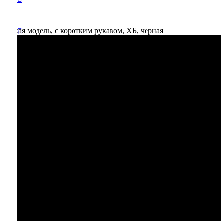
ическая модель, с коротким рукавом, ХБ, черная
Вы
отложили
Товар
в свою
корзину.