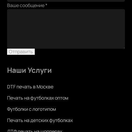
Ваше
Ваше сообщение
*
тел
Ваше
Отправить
Наши Услуги
DTF печать в Москве
Печать на футболках оптом
Футболки с логотипом
Печать на детских футболках
ДТФ печать на шопперах