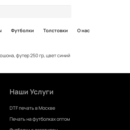
ы
Футболки
Толстовки
О нас
юшона, футер 250 гр, цвет синий
Наши Услуги
DTF печать в Москве
Печать на футболках оптом