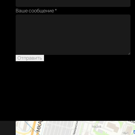
эл.
Ваше сообщение
*
тел
Ваше
Отправить