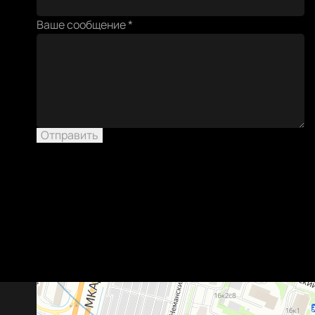
или
Ваше сообщение
*
эл.
Ваше
Отправить