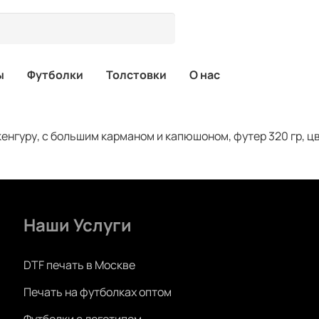
ы
Футболки
Толстовки
О нас
 кенгуру, с большим карманом и капюшоном, футер 320 гр, 
Наши Услуги
DTF печать в Москве
Печать на футболках оптом