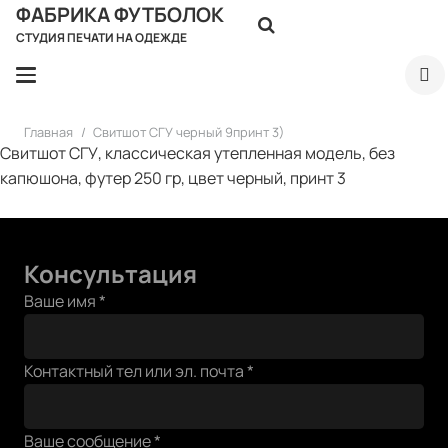
ФАБРИКА ФУТБОЛОК
СТУДИЯ ПЕЧАТИ НА ОДЕЖДЕ
Главная
/
Свитшот СГУ черный 9принт 3)
Свитшот СГУ, классическая утепленная модель, без
капюшона, футер 250 гр, цвет черный, принт 3
Консультация
Ваше имя
*
Контактный тел или эл. почта
*
Контактный
Ваше сообщение
*