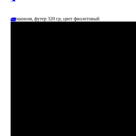
м и капюшоном, футер 320 гр, цвет фиолетовый
Вы
отложили
Товар
в свою
корзину.