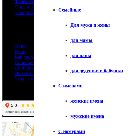
Фулфилмент
Статьи о футболках
Семейные
Товары без принтов
Информация
Для мужа и жены
для мамы
О нас
Цены
для папы
Как сделать заказ
Способы оплаты
Доставка товара
для дедушки и бабушки
Обмен и возврат
Уход за изделиями
С именами
женские имена
мужские имена
С номерами