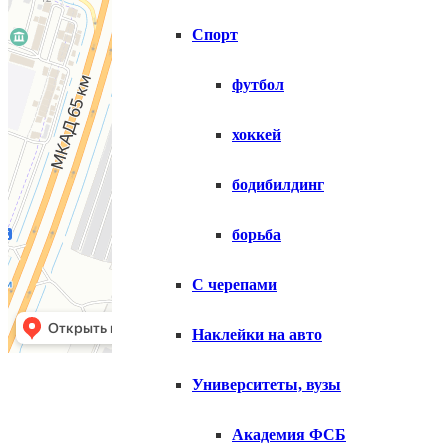
Спорт
футбол
хоккей
бодибилдинг
борьба
С черепами
Наклейки на авто
Копирование матери
Университеты, вузы
Академия ФСБ