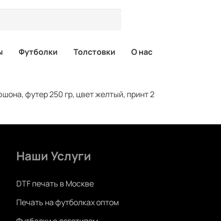
ы
Футболки
Толстовки
О нас
она, футер 250 гр, цвет желтый, принт 2
Наши Услуги
DTF печать в Москве
Печать на футболках оптом