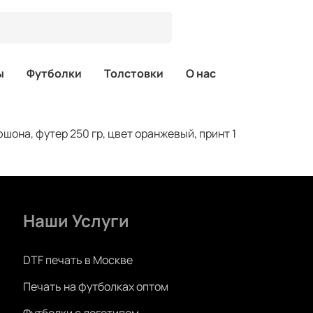
ы
Футболки
Толстовки
О нас
она, футер 250 гр, цвет оранжевый, принт 1
Наши Услуги
DTF печать в Москве
Печать на футболках оптом