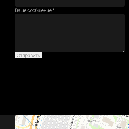
эл.
Ваше сообщение
*
имя
сообщение
Отправить