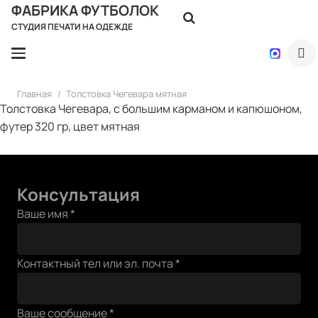
ФАБРИКА ФУТБОЛОК
СТУДИЯ ПЕЧАТИ НА ОДЕЖДЕ
Главная
/
Толстовка Чегевара мятная
Толстовка Чегевара, с большим карманом и капюшоном,
футер 320 гр, цвет мятная
Консультация
Ваше имя
*
Контактный тел или эл. почта
*
Ваше
Ваше сообщение
*