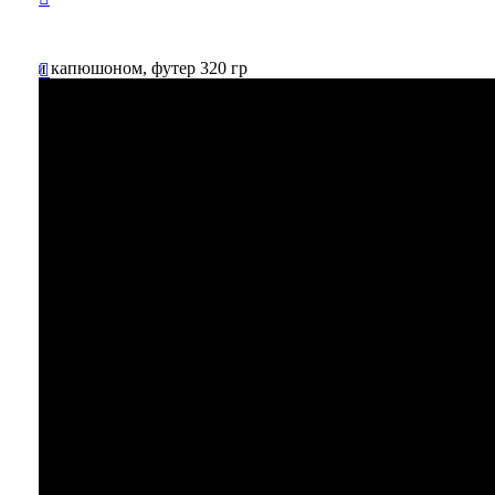
рманом и капюшоном, футер 320 гр
Вы
отложили
Товар
в свою
корзину.