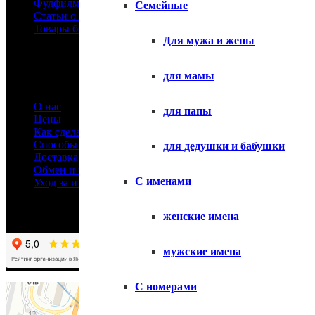
Фулфилмент
Семейные
Статьи о футболках
Товары без принтов
Для мужа и жены
Информация
для мамы
О нас
для папы
Цены
Как сделать заказ
Способы оплаты
для дедушки и бабушки
Доставка товара
Обмен и возврат
С именами
Уход за изделиями
женские имена
мужские имена
С номерами