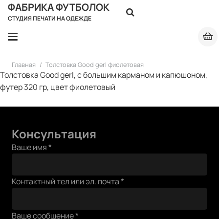
ФАБРИКА ФУТБОЛОК
СТУДИЯ ПЕЧАТИ НА ОДЕЖДЕ
Главная
/
Толстовка Good gerl фиолетовая
Толстовка Good gerl, с большим карманом и капюшоном,
футер 320 гр, цвет фиолетовый
Консультация
эл.
Ваше имя
*
Контактный
сообщение
Контактный тел или эл. почта
*
Ваше сообщение
*