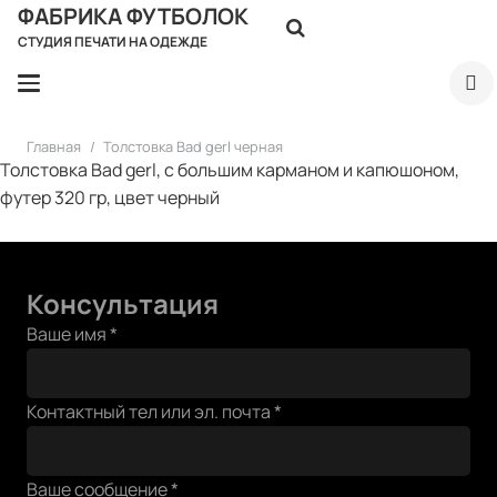
ФАБРИКА ФУТБОЛОК
СТУДИЯ ПЕЧАТИ НА ОДЕЖДЕ
Главная
/
Толстовка Bad gerl черная
Толстовка Bad gerl, с большим карманом и капюшоном,
футер 320 гр, цвет черный
Консультация
Ваше имя
*
имя
Контактный тел или эл. почта
*
Ваше
почта
Ваше сообщение
*