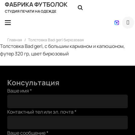
ФАБРИКА ФУТБОЛОК
СТУДИЯ ПЕЧАТИ НА ОДЕЖДЕ
Главная
/
Толстовка Bad gerl бирюзовая
Толстовка Bad gerl, с большим карманом и капюшоном,
футер 320 гр, цвет бирюзовый
Консультация
Ваше имя
*
Ваше
Контактный тел или эл. почта
*
Ваше
или
Ваше сообщение
*